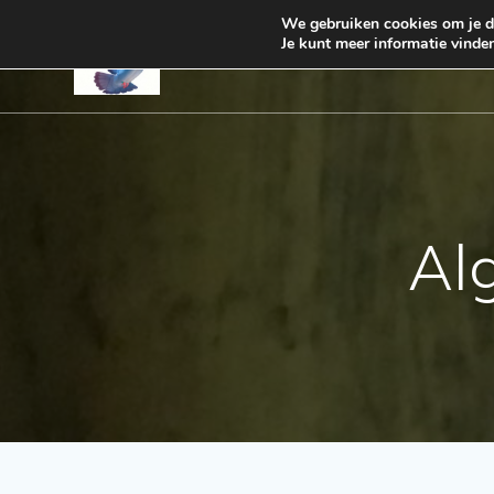
Spring
We gebruiken cookies om je de
naar
Je kunt meer informatie vinde
START
ALLES OVER 
de
inhoud
Al