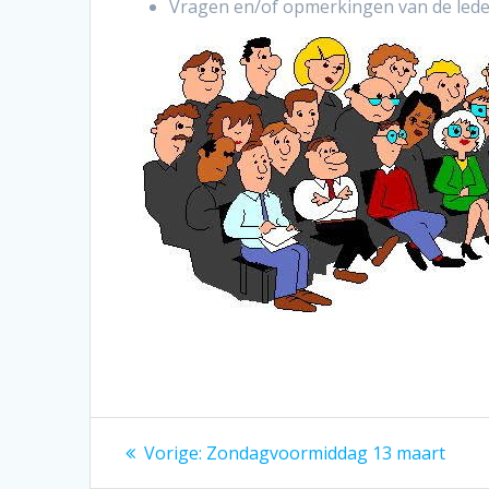
Vragen en/of opmerkingen van de lede
Berichtnavigatie
Vorig
Vorige:
Zondagvoormiddag 13 maart
bericht: