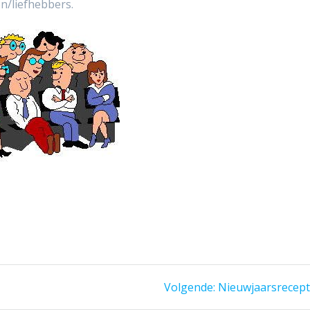
n/liefhebbers.
Volgend
Volgende:
Nieuwjaarsrecept
bericht: