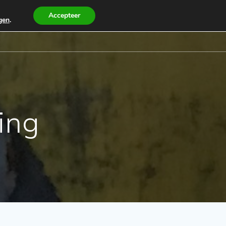
Accepteer
ngen
.
VOOR ONZE LEDEN
ARCHIEF
LINKS
ing