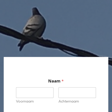
Naam
*
Voornaam
Achternaam