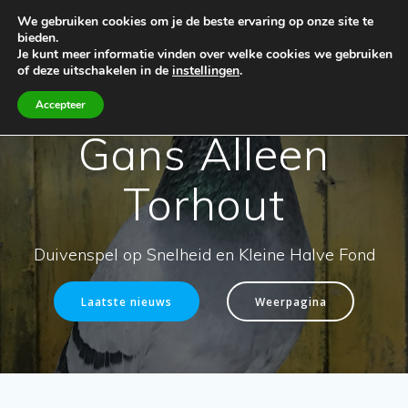
Spring
We gebruiken cookies om je de beste ervaring op onze site te
naar
bieden.
de
Je kunt meer informatie vinden over welke cookies we gebruiken
inhoud
of deze uitschakelen in de
instellingen
.
Accepteer
Gans Alleen
Torhout
Duivenspel op Snelheid en Kleine Halve Fond
Laatste nieuws
Weerpagina